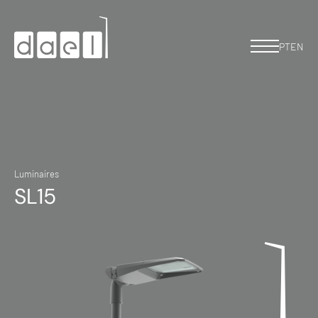
PT
EN
Luminaires
SL15