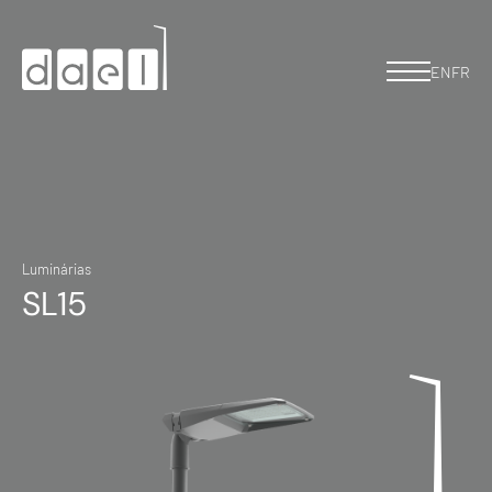
EN
FR
Luminárias
SL15