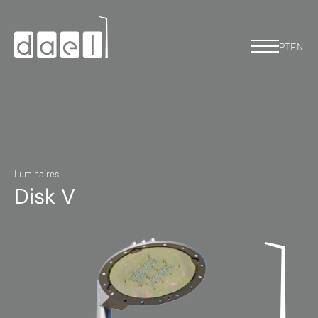
PT
EN
Luminaires
Disk V