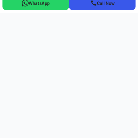
WhatsApp
Call Now
Solares
(Em atualização)
Acessórios