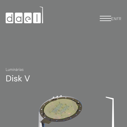
EN
FR
Luminárias
Disk V