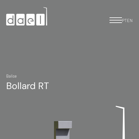
PT
EN
Balise
Bollard RT