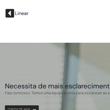
Linear
Necessita de mais esclarecimen
Fale connosco. Temos uma equipa pronta para esclarecer as 
CONTACTE-NOS