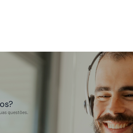
tos?
suas questões.