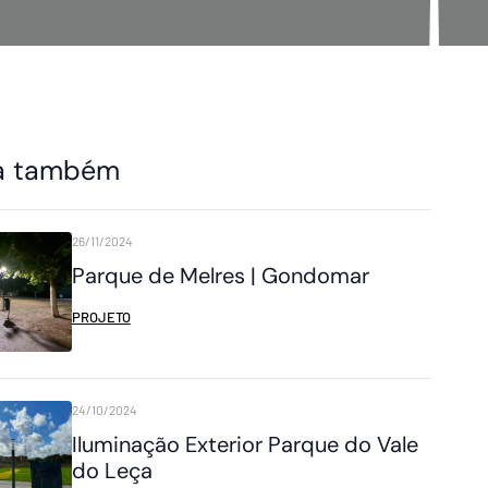
a também
26/11/2024
Parque de Melres | Gondomar
PROJETO
24/10/2024
Iluminação Exterior Parque do Vale
do Leça