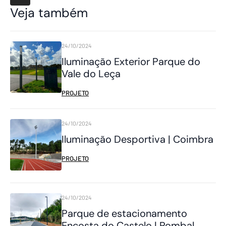
Veja também
24/10/2024
Iluminação Exterior Parque do
Vale do Leça
PROJETO
24/10/2024
Iluminação Desportiva | Coimbra
PROJETO
24/10/2024
Parque de estacionamento
Encosta do Castelo | Pombal