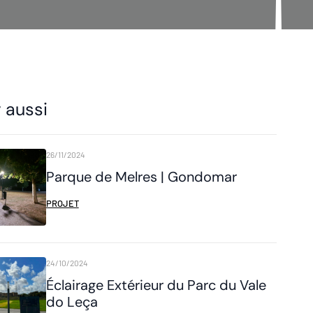
r aussi
26/11/2024
Parque de Melres | Gondomar
PROJET
24/10/2024
Éclairage Extérieur du Parc du Vale
do Leça