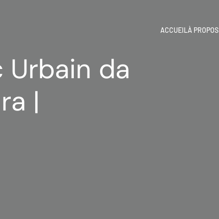
ACCUEIL
À PROPOS
c Urbain da
ra |