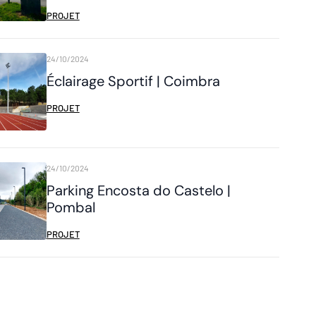
PROJET
24/10/2024
Éclairage Sportif | Coimbra
PROJET
24/10/2024
Parking Encosta do Castelo |
Pombal
PROJET