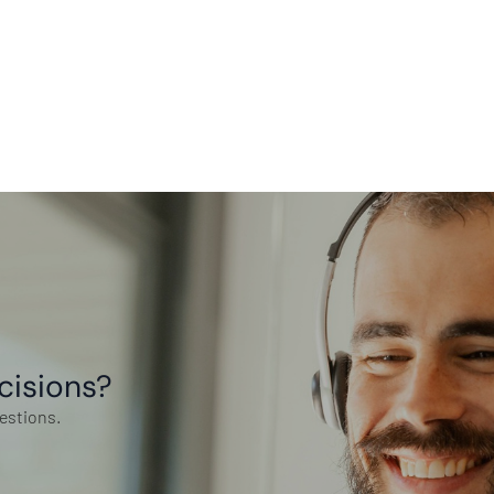
cisions?
estions.