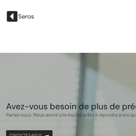
Seros
Avez-vous besoin de plus de pré
Parlez-nous. Nous avons une équipe prête à répondre à vos qu
CONTACTEZ-NOUS