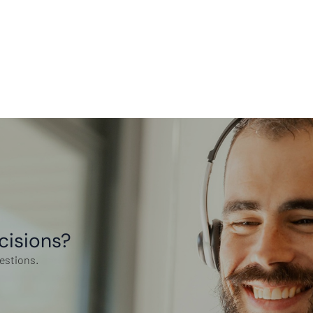
cisions?
estions.