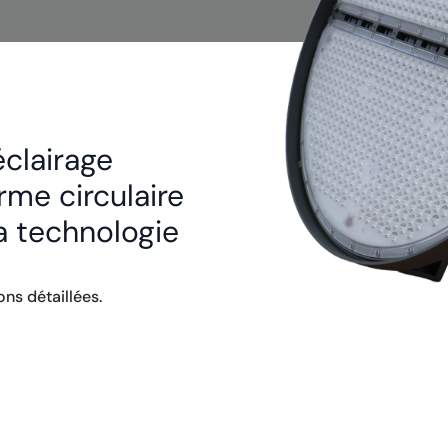
éclairage
rme circulaire
sa technologie
ns détaillées.