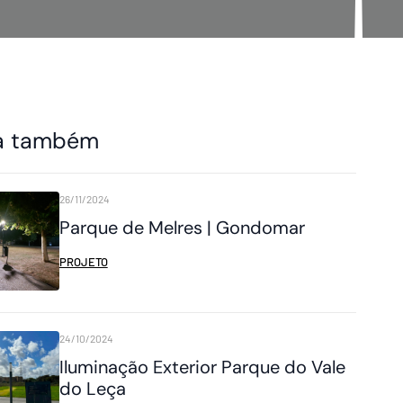
a também
26/11/2024
Parque de Melres | Gondomar
PROJETO
24/10/2024
Iluminação Exterior Parque do Vale
do Leça