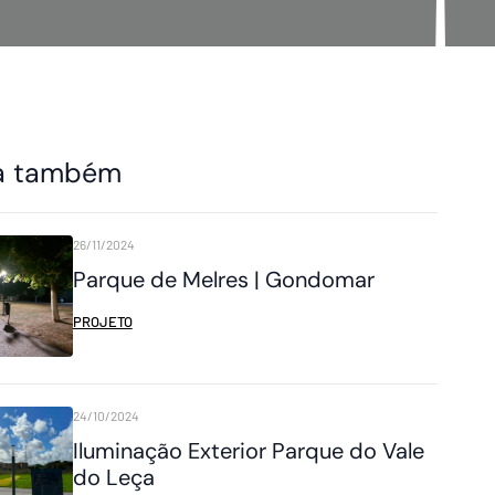
a também
26/11/2024
Parque de Melres | Gondomar
PROJETO
24/10/2024
Iluminação Exterior Parque do Vale
do Leça