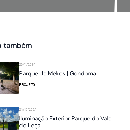
a também
26/11/2024
Parque de Melres | Gondomar
PROJETO
24/10/2024
Iluminação Exterior Parque do Vale
do Leça