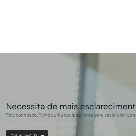
Necessita de mais esclarecimen
Fale connosco. Temos uma equipa pronta para esclarecer as 
CONTACTE-NOS