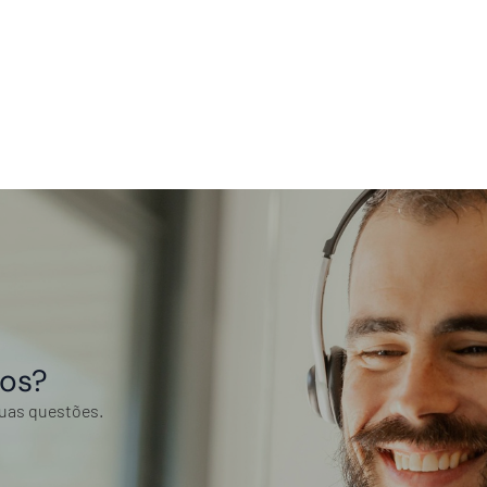
tos?
suas questões.