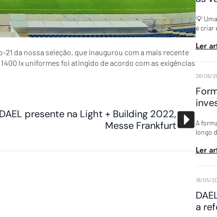
💡 Uma 
é criar
Ler ar
ub-21 da nossa seleção, que inaugurou com a mais recente
 1400 lx uniformes foi atingido de acordo com as exigências
26/06/2
Form
inve
DAEL presente na Light + Building 2022,
A forma
Messe Frankfurt
longo d
Ler ar
18/05/2
DAEL
a re