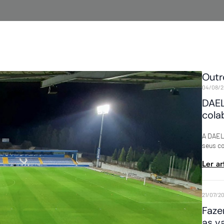
Outr
04/08/2
DAEL
cola
A DAEL 
seus c
Ler ar
21/07/2
Faze
as v