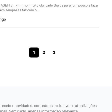
GEM Sr. Fimirno, muito obrigado Dia de parar um pouco e fazer
nem sempre se faz com o…
tigo
1
2
3
 receber novidades, conteúdos exclusivos e atualizações
mail. Sem ruído, apenas informação relevante.