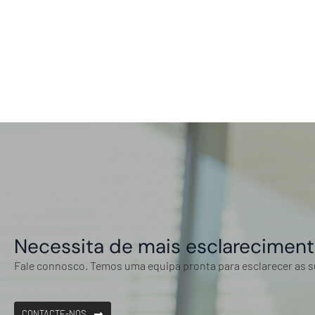
Necessita de mais esclarecimen
Fale connosco. Temos uma equipa pronta para esclarecer as 
CONTACTE-NOS