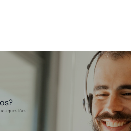
tos?
suas questões.