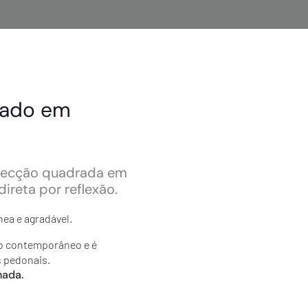
cado em
e secção quadrada em
ireta por reflexão.
ea e agradável.
no contemporâneo e é
s pedonais.
hada.