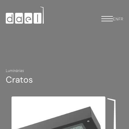
EN
FR
Luminárias
Cratos